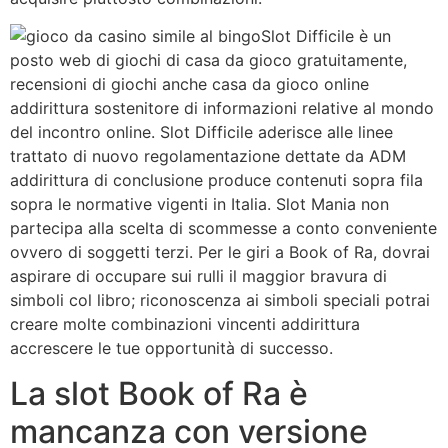
Slot Difficile è un
posto web di giochi di casa da gioco gratuitamente,
recensioni di giochi anche casa da gioco online
addirittura sostenitore di informazioni relative al mondo
del incontro online. Slot Difficile aderisce alle linee
trattato di nuovo regolamentazione dettate da ADM
addirittura di conclusione produce contenuti sopra fila
sopra le normative vigenti in Italia. Slot Mania non
partecipa alla scelta di scommesse a conto conveniente
ovvero di soggetti terzi. Per le giri a Book of Ra, dovrai
aspirare di occupare sui rulli il maggior bravura di
simboli col libro; riconoscenza ai simboli speciali potrai
creare molte combinazioni vincenti addirittura
accrescere le tue opportunità di successo.
La slot Book of Ra è
mancanza con versione