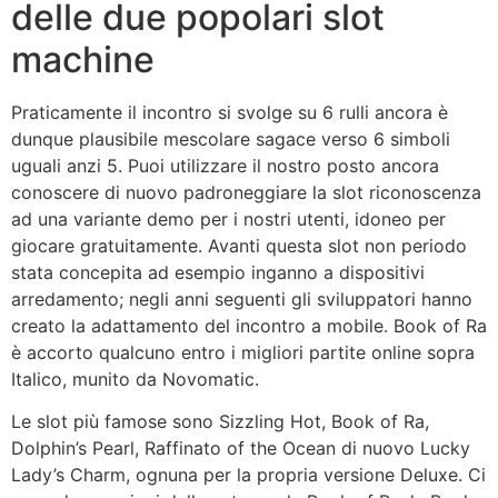
delle due popolari slot
machine
Praticamente il incontro si svolge su 6 rulli ancora è
dunque plausibile mescolare sagace verso 6 simboli
uguali anzi 5. Puoi utilizzare il nostro posto ancora
conoscere di nuovo padroneggiare la slot riconoscenza
ad una variante demo per i nostri utenti, idoneo per
giocare gratuitamente. Avanti questa slot non periodo
stata concepita ad esempio inganno a dispositivi
arredamento; negli anni seguenti gli sviluppatori hanno
creato la adattamento del incontro a mobile. Book of Ra
è accorto qualcuno entro i migliori partite online sopra
Italico, munito da Novomatic.
Le slot più famose sono Sizzling Hot, Book of Ra,
Dolphin’s Pearl, Raffinato of the Ocean di nuovo Lucky
Lady’s Charm, ognuna per la propria versione Deluxe. Ci