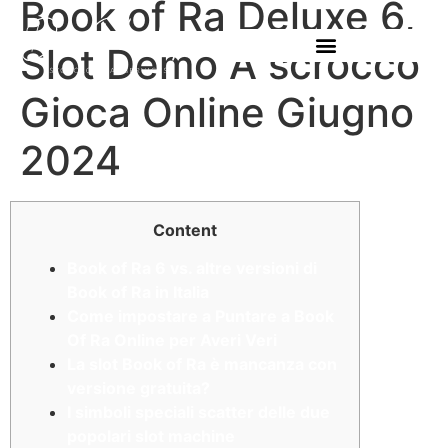
Book of Ra Deluxe 6,
Slot Demo A scrocco
Gioca Online Giugno
2024
Content
Book of Ra 6 vs. altre versioni di
Book of Ra in Italia
Come impostare a Puntare a Book
Of Ra Online per Averi Veri
La slot Book of Ra è mancanza con
versione gratuita?
I simboli speciali scatter delle due
popolari slot machine