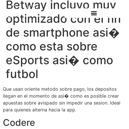
Betway incluyo muy
optimizado con el fin
de smartphone asi�
como esta sobre
eSports asi� como
futbol
Que usan oriente metodo sobre pago, los depositos
llegan en el momento de asi� como es posible crear
apuestas sobre avispado sin impedir una sesion. Ideal
para quienes alterna hacia la app.
Codere