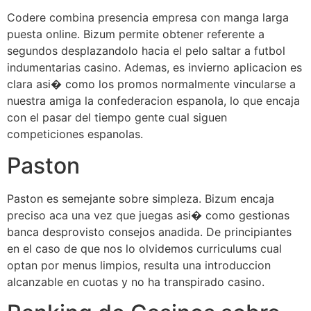
Codere combina presencia empresa con manga larga
puesta online. Bizum permite obtener referente a
segundos desplazandolo hacia el pelo saltar a futbol
indumentarias casino. Ademas, es invierno aplicacion es
clara asi� como los promos normalmente vincularse a
nuestra amiga la confederacion espanola, lo que encaja
con el pasar del tiempo gente cual siguen
competiciones espanolas.
Paston
Paston es semejante sobre simpleza. Bizum encaja
preciso aca una vez que juegas asi� como gestionas
banca desprovisto consejos anadida. De principiantes
en el caso de que nos lo olvidemos curriculums cual
optan por menus limpios, resulta una introduccion
alcanzable en cuotas y no ha transpirado casino.