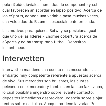
pelo ri?pido, joviales mercados de componente y est.
cual favorecen an acordar en lapso positivo. Acerca de
los eSports, adonde una variable pasa muchas veces,
una velocidad de Bizum es especialmente preciada.
Las motivos para quienes Betway se posiciona igual
que uno de las lideres:- Enorme cobertura acerca de
eSports y no ha transpirado futbol- Depositos
instantaneos
Interwetten
Interwetten mantiene una cuenta mas mesurado, sin
embargo muy competente referente a apuestas acerca
de vivo. Sus mercados son brillantes, las cuotas
peleando en el mercado y tambien en la interfaz liviana,
lo cual posibilita engendro sobre levante contexto:
depositos inmediatos desprovisto urgencia sobre alojar
textos sobre cartulina. Aunque no tiene la variacii?n