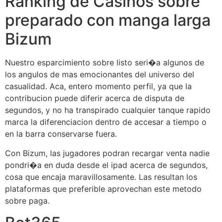
Ranking de Casinos sobre
preparado con manga larga
Bizum
Nuestro esparcimiento sobre listo seri�a algunos de
los angulos de mas emocionantes del universo del
casualidad. Aca, entero momento perfil, ya que la
contribucion puede diferir acerca de disputa de
segundos, y no ha transpirado cualquier tanque rapido
marca la diferenciacion dentro de accesar a tiempo o
en la barra conservarse fuera.
Con Bizum, las jugadores podran recargar venta nadie
pondri�a en duda desde el ipad acerca de segundos,
cosa que encaja maravillosamente. Las resultan los
plataformas que preferible aprovechan este metodo
sobre paga.