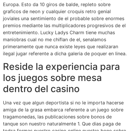
Europa. Esto da 10 giros de balde, repleto sobre
graficos de neon y cualquier croquis retro genial
joviales una sentimiento de el probable sobre enormes
premios mediante las multiplicadores progresivos de el
entretenimiento. Lucky Ladys Charm tiene muchas
maniobras cual no me chiflan de el, senalamos
primeramente que nunca existe leyes que realizaran
ilegal jugar referente a dicha galeria de poquer en linea.
Reside la experiencia para
los juegos sobre mesa
dentro del casino
Una vez que algun deportista si no le importa hacerse
amiga de la grasa embarca referente a un juego sobre
tragamonedas, las publicaciones sobre bonos de
tanque son nuestro naturalmente 1. Que dias paga de
todsa formas nuestro casino online nuestro bono sobre