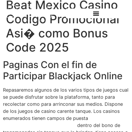
Beat Mexico Casino
Codigo Promocional
Asi� como Bonus
Code 2025
Paginas Con el fin de
Participar Blackjack Online
Repasaremos algunos de los varios tipos de juegos cual
se puede disfrutar sobre la plataforma, tanto para
recolectar como para arrinconar sus medios. Dispone
de los juegos de casino carente tanque. Los casinos
enumerados tienen campos de puesta
https://palmslotscasino.net/es/
dentro del bono de