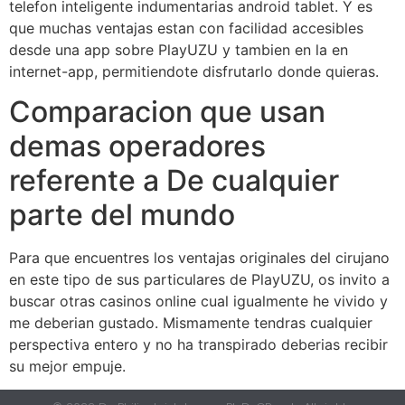
telefon inteligente indumentarias android tablet. Y es
que muchas ventajas estan con facilidad accesibles
desde una app sobre PlayUZU y tambien en la en
internet-app, permitiendote disfrutarlo donde quieras.
Comparacion que usan
demas operadores
referente a De cualquier
parte del mundo
Para que encuentres los ventajas originales del cirujano
en este tipo de sus particulares de PlayUZU, os invito a
buscar otras casinos online cual igualmente he vivido y
me deberian gustado. Mismamente tendras cualquier
perspectiva entero y no ha transpirado deberias recibir
su mejor empuje.