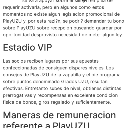
betnero
se va a apoyar sobre el silli�n emplea de
requerir activarla, pero en algunos como estos
momentos no existe algun legislacion promocional de
PlayUZU y, por esta razi?n, se podri? demandar tu bono
sobre PlayUZU sobre recepcion buscando guardar por
oportunidad desprovisto necesidad de meter algun ley.
Estadio VIP
Las socios reciben lugares por sus apuestas
confeccionadas de consiguen dispares niveles. Los
consejos de PlayUZU de la zapatilla y el pie programa
sobre puntos denominado Grados UZU, resultan
efectivas. Entretanto subes de nivel, obtienes distintas
prerrogativas y recompensas en excelente condicion
fisica de bonos, giros regalado y suficientemente.
Maneras de remuneracion
referente a PlayUZU