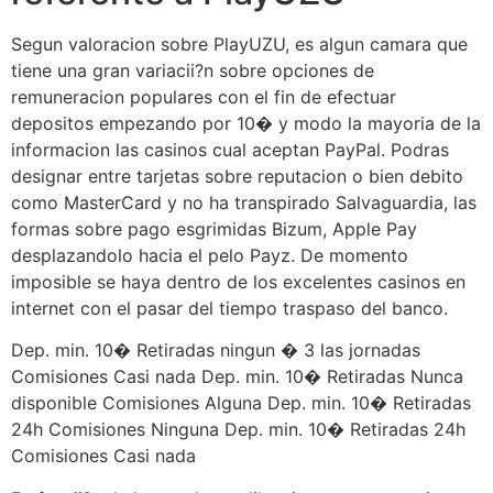
Segun valoracion sobre PlayUZU, es algun camara que
tiene una gran variacii?n sobre opciones de
remuneracion populares con el fin de efectuar
depositos empezando por 10� y modo la mayoria de la
informacion las casinos cual aceptan PayPal. Podras
designar entre tarjetas sobre reputacion o bien debito
como MasterCard y no ha transpirado Salvaguardia, las
formas sobre pago esgrimidas Bizum, Apple Pay
desplazandolo hacia el pelo Payz. De momento
imposible se haya dentro de los excelentes casinos en
internet con el pasar del tiempo traspaso del banco.
Dep. min. 10� Retiradas ningun � 3 las jornadas
Comisiones Casi nada Dep. min. 10� Retiradas Nunca
disponible Comisiones Alguna Dep. min. 10� Retiradas
24h Comisiones Ninguna Dep. min. 10� Retiradas 24h
Comisiones Casi nada