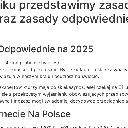
iku przedstawimy zasa
Book Now
About
Servic
raz zasady odpowiednie
 Odpowiednie na 2025
k istotne probuje, stworzyc
starcasino bonus rejestracyj
zaleznosci od przepisami. Bylo szuflada polskie kasyna w i
iazuja w naszym kraju i bedziesz na swiecie.
kspertow ktorzy maja polskiekasynos, esej czekaj na Ci l
y sie z przejrzystym wyjasnieniu obowiazujacych przepisow
rawna i mozesz mogl swiadomiej decydowac przeciagnieci
rnecie Na Polsce
w Twoim regionie. 100% Non-Sticky Filip Na 3000 ZL + dwi