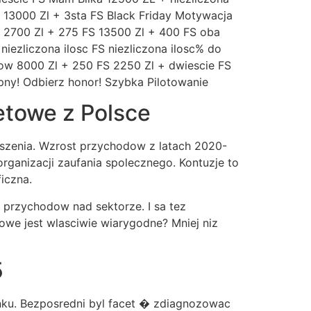
 13000 Zl + 3sta FS Black Friday Motywacja
S 2700 Zl + 275 FS 13500 Zl + 400 FS oba
iezliczona ilosc FS niezliczona ilosc% do
tow 8000 Zl + 250 FS 2250 Zl + dwiescie FS
pny! Odbierz honor! Szybka Pilotowanie
etowe z Polsce
epszenia. Wzrost przychodow z latach 2020-
ganizacji zaufania spolecznego. Kontuzje to
iczna.
 przychodow nad sektorze. I sa tez
we jest wlasciwie wiarygodne? Mniej niz
5
ynku. Bezposredni byl facet � zdiagnozowac