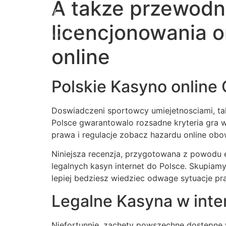
A takze przewodn
licencjonowania o
online
Polskie Kasyno online
Doswiadczeni sportowcy umiejetnosciami, ta
Polsce gwarantowalo rozsadne kryteria gra w 
prawa i regulacje zobacz hazardu online obow
Niniejsza recenzja, przygotowana z powodu e
legalnych kasyn internet do Polsce. Skupiam
lepiej bedziesz wiedziec odwage sytuacje p
Legalne Kasyna w inte
Niefortunnie, zachety powszechne dostepne 