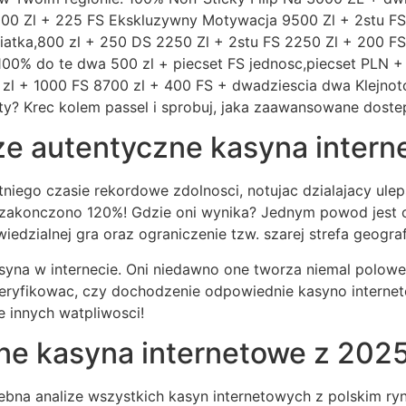
0000 Zl + 225 FS Ekskluzywny Motywacja 9500 Zl + 2stu FS
siatka,800 zl + 250 DS 2250 Zl + 2stu FS 2250 Zl + 200 F
0% do te dwa 500 zl + piecset FS jednosc,piecset PLN + n
0 zl + 1000 FS 8700 zl + 400 FS + dwadziescia dwa Klejno
nty? Krec kolem passel i sprobuj, jaka zaawansowane doste
ze autentyczne kasyna intern
tniego czasie rekordowe zdolnosci, notujac dzialajacy ul
zakonczono 120%! Gdzie oni wynika? Jednym powod jest or
zialnej gra oraz ograniczenie tzw. szarej strefa geograf
syna w internecie. Oni niedawno one tworza niemal polowe
ryfikowac, czy dochodzenie odpowiednie kasyno interneto
 innych watpliwosci!
ne kasyna internetowe z 202
lebna analize wszystkich kasyn internetowych z polskim r