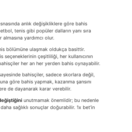
esnasında anlık değişikliklere göre bahis
tbol, tenis gibi popüler dalların yanı sıra
ar almasına yardımcı olur.
bahis bölümüne ulaşmak oldukça basittir.
s seçeneklerinin çeşitliliği, her kullanıcının
hisçiler her an her yerden bahis oynayabilir.
 sayesinde bahisçiler, sadece skorlara değil,
 buna göre bahis yapmak, kazanma şansını
lere de dayanarak karar verebilir.
değiştiğini
unutmamak önemlidir; bu nedenle
daha sağlıklı sonuçlar doğurabilir. 1x bet’in