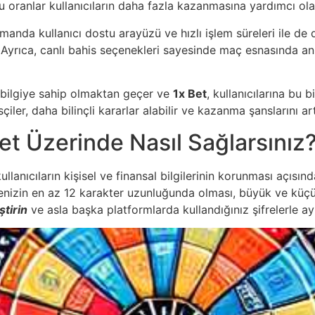
u oranlar kullanıcıların daha fazla kazanmasına yardımcı olab
anda kullanıcı dostu arayüzü ve hızlı işlem süreleri ile de d
ler. Ayrıca, canlı bahis seçenekleri sayesinde maç esnasında 
 bilgiye sahip olmaktan geçer ve
1x Bet
, kullanıcılarına bu 
çiler, daha bilinçli kararlar alabilir ve kazanma şanslarını artı
et Üzerinde Nasıl Sağlarsınız
anıcıların kişisel ve finansal bilgilerinin korunması açısınd
ifrenizin en az 12 karakter uzunluğunda olması, büyük ve küçü
ştirin
ve asla başka platformlarda kullandığınız şifrelerle a