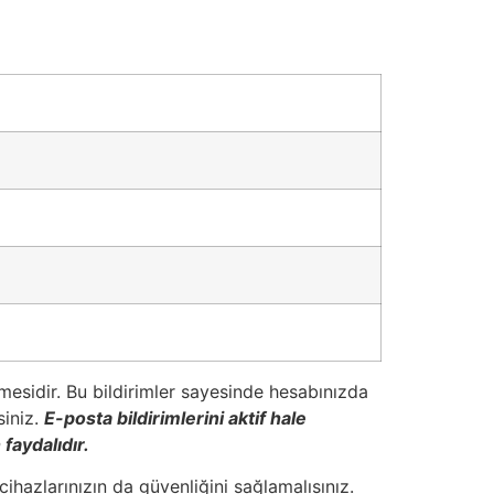
mesidir. Bu bildirimler sayesinde hesabınızda
siniz.
E-posta bildirimlerini aktif hale
faydalıdır.
ihazlarınızın da güvenliğini sağlamalısınız.