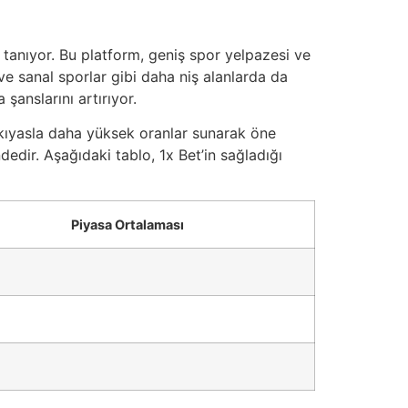
 tanıyor. Bu platform, geniş spor yelpazesi ve
 ve sanal sporlar gibi daha niş alanlarda da
şanslarını artırıyor.
e kıyasla daha yüksek oranlar sunarak öne
edir. Aşağıdaki tablo, 1x Bet’in sağladığı
Piyasa Ortalaması