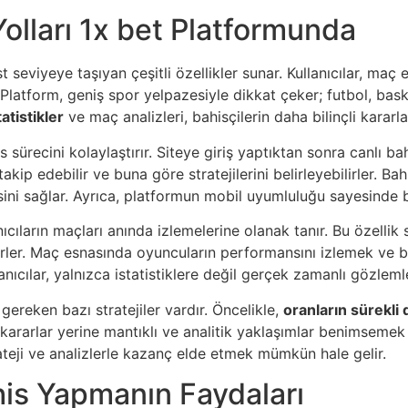
olları 1x bet Platformunda
t seviyeye taşıyan çeşitli özellikler sunar. Kullanıcılar, maç 
latform, geniş spor yelpazesiyle dikkat çeker; futbol, baske
tatistikler
ve maç analizleri, bahisçilerin daha bilinçli kararl
is sürecini kolaylaştırır. Siteye giriş yaptıktan sonra canlı 
akip edebilir ve buna göre stratejilerini belirleyebilirler. Bahi
ni sağlar. Ayrıca, platformun mobil uyumluluğu sayesinde ba
nıcıların maçları anında izlemelerine olanak tanır. Bu özellik
irler. Maç esnasında oyuncuların performansını izlemek ve
llanıcılar, yalnızca istatistiklere değil gerçek zamanlı gözlem
gereken bazı stratejiler vardır. Öncelikle,
oranların sürekli 
 kararlar yerine mantıklı ve analitik yaklaşımlar benimsemek 
ateji ve analizlerle kazanç elde etmek mümkün hale gelir.
his Yapmanın Faydaları