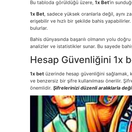
Bu tabloda görüldüğü üzere,
1x Bet
‘in sunduğ
1x Bet
, sadece yüksek oranlarla değil, aynı zam
erişebilir ve hızlı bir şekilde bahis yapabilir
bulurlar.
Bahis dünyasında başarılı olmanın yolu doğru
analizler ve istatistikler sunar. Bu sayede bahis
Hesap Güvenliğini 1x b
1x bet
üzerinde hesap güvenliğini sağlamak, kull
ve benzersiz bir şifre kullanılması önerilir. Ş
önemlidir.
Şifrelerinizi düzenli aralıklarla deği